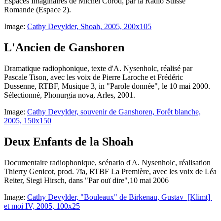
Espaces Imaginaires
de Michel Corod, par la
Radio Suisse
Romande
(Espace 2).
Image:
Cathy Devylder, Shoah, 2005, 200x105
L'Ancien de Ganshoren
Dramatique radiophonique, texte d'A. Nysenholc, réalisé par
Pascale Tison, avec les voix de Pierre Laroche et Frédéric
Dussenne,
RTBF
, Musique 3, in "Parole donnée", le 10 mai 2000.
Sélectionné, Phonurgia nova, Arles, 2001.
Image:
Cathy Devylder, souvenir de Ganshoren, Forêt blanche,
2005, 150x150
Deux Enfants de la Shoah
Documentaire radiophonique, scénario d'A. Nysenholc, réalisation
Thierry Genicot, prod. 7ïa,
RTBF
La Première, avec les voix de Léa
Reiter, Siegi Hirsch, dans "Par ouï dire",10 mai 2006
Image:
Cathy Devylder, "Bouleaux" de Birkenau, Gustav [Klimt]
et moi IV, 2005, 100x25