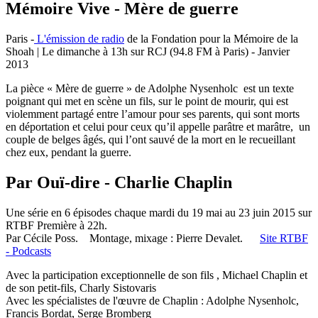
Mémoire Vive - Mère de guerre
Paris -
L'émission de radio
de la Fondation pour la Mémoire de la
Shoah | Le dimanche à 13h sur RCJ (94.8 FM à Paris) - Janvier
2013
La pièce « Mère de guerre » de Adolphe Nysenholc est un texte
poignant qui met en scène un fils, sur le point de mourir, qui est
violemment partagé entre l’amour pour ses parents, qui sont morts
en déportation et celui pour ceux qu’il appelle parâtre et marâtre, un
couple de belges âgés, qui l’ont sauvé de la mort en le recueillant
chez eux, pendant la guerre.
Par Ouï-dire - Charlie Chaplin
Une série en 6 épisodes chaque mardi du 19 mai au 23 juin 2015 sur
RTBF Première à 22h.
Par Cécile Poss. Montage, mixage : Pierre Devalet.
Site RTBF
- Podcasts
Avec la participation exceptionnelle de son fils , Michael Chaplin et
de son petit-fils, Charly Sistovaris
Avec les spécialistes de l'œuvre de Chaplin : Adolphe Nysenholc,
Francis Bordat, Serge Bromberg