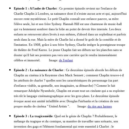
Episode 1 : A l'aube de Charlot
: Ce premier épisode revient sur l'enfance de
Charlie Chaplin à Londres, sa naissance dont il n'existe aucun acte et qui, aujourd'hui
encore reste mystérieuse. Le petit Chaplin connaît une enfance pauvre, sa mère
l'élève seule, lui et son frère Sydney. Hannah Hill est une chanteuse de music-hall
qui va lentement sombrer dans la folie au point de devoir être internée. Les deux
enfants se retrouvent alors livrés à eux-mêmes, d'abord dans un orphelinat et parfois
seuls dans la rue. Mais la mère de Charlie lui a donné le goût de la comédie et de
l'imitation. En 1908, grâce à son frère Sydney, Charlie intègre la prestigieuse troupe
de théâtre de Fred Karno. Le jeune Chaplin fait ses débuts sur les planches sans se
douter qu'il fait ses premiers pas vers une carrière qui le rendra immensément
célèbre et immortel. Image:
de l'enfant
Episode 2 : La naissance de Charlot
: Ce deuxième épisode aborde les débuts de
Chaplin au cinéma à la Keystone chez Mack Sennett ; comment Chaplin trouve-t-il
les attributs de charlot ? quelles sont les caractéristiques du personnage (sa part
d'enfance visible, sa gestuelle, son imaginaire, sa démarche) ? Comme le fait
remarquer Adolphe Nysenholc, Chaplin est avant tout un cinéaste qui a su exploiter
très tôt le langage cinématographique avec les gros plans. Le deuxième épisode
évoque aussi son amitié infaillible avec Douglas Fairbanks et la création de son
propre studio de cinéma " United Artists ". Image:
du rire aux larmes
Episode 3 : La tragicomédie
:Quel est le génie de Chaplin ? Probablement, le
mélange du tragique et du comique, sa manière de travailler sans scénario, son
invention des gags et l'élément fondamental qui reste essentiel à Charlot : le