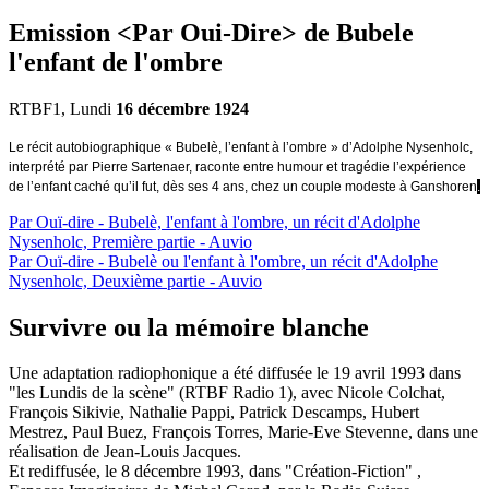
Emission <Par Oui-Dire> de Bubele
l'enfant de l'ombre
RTBF1, Lundi
16 décembre 1924
Le récit autobiographique « Bubelè, l’enfant à l’ombre » d’Adolphe Nysenholc, 
interprété par Pierre Sartenaer, raconte entre humour et tragédie l’expérience 
de l’enfant caché qu’il fut, dès ses 4 ans, chez un couple modeste à Ganshoren
.
Par Ouï-dire - Bubelè, l'enfant à l'ombre, un récit d'Adolphe
Nysenholc, Première partie - Auvio
Par Ouï-dire - Bubelè ou l'enfant à l'ombre, un récit d'Adolphe
Nysenholc, Deuxième partie - Auvio
Survivre ou la mémoire blanche
Une adaptation radiophonique a été diffusée le 19 avril 1993 dans
"les Lundis de la scène" (
RTBF
Radio 1), avec Nicole Colchat,
François Sikivie, Nathalie Pappi, Patrick Descamps, Hubert
Mestrez, Paul Buez, François Torres, Marie-Eve Stevenne, dans une
réalisation de Jean-Louis Jacques.
Et rediffusée, le 8 décembre 1993, dans "Création-Fiction" ,