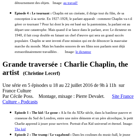
détournement des objets. Image:
au travail!
Episode 4 : Le tournant :
Chaplin est un cinéaste, il dirige tout du film, de sa
conception à sa sortie. En 1927-1928, le parlant apparaît : comment Chaplin va-t-il
gérer ce tournant ? Pour lui dont le jeu est basé sur la pantomime, la parlant est au
départ une catastrophe. Mais quand il se lance dans le parlant, avec Le dictateur en
1940, il fait coup double en faisant un chef d'œuvre qui sera un grand succès
populaire. Chaplin se sent investi d'une mission qui est de dénoncer la mauvaise
marche du monde. Mais les bandes sonores de ses films non parlants sont déjà
extraordinairement travaillées . Image:
le dictateur
Grande traversée : Charlie Chaplin, the
artist
(Christine Lecerf)
Une série en 5 épisodes
u 18 au 22 juillet 2016 de 9h à 11h
sur
France Culture
Par Cécile Poss. Montage, mixage : Pierre Devalet.
Site France
Culture - Podcasts
Episode 1 : The kid / Le gosse :
A la fin du XIXe siècle, dans la banlieue pauvre et
crasseuse du Sud de Londres, entre une mère démente et un père alcoolique, le petit
Charlie apprend à jouer pour survivre. Portrait d'un Kid universel et éternel. Image:
The kid
Episode 2 : The tramp / Le vagabond :
Dans les coulisses du music-hall, le jeune