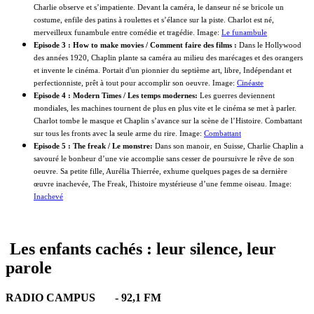
Charlie observe et s’impatiente. Devant la caméra, le danseur né se bricole un
costume, enfile des patins à roulettes et s’élance sur la piste. Charlot est né,
merveilleux funambule entre comédie et tragédie. Image:
Le funambule
Episode 3 : How to make movies / Comment faire des films :
Dans le Hollywood
des années 1920, Chaplin plante sa caméra au milieu des marécages et des orangers
et invente le cinéma. Portait d'un pionnier du septième art, libre, Indépendant et
perfectionniste, prêt à tout pour accomplir son oeuvre. Image:
Cinéaste
Episode 4 : Modern Times / Les temps modernes:
Les guerres deviennent
mondiales, les machines tournent de plus en plus vite et le cinéma se met à parler.
Charlot tombe le masque et Chaplin s’avance sur la scène de l’Histoire. Combattant
sur tous les fronts avec la seule arme du rire. Image:
Combattant
Episode 5 : The freak / Le monstre:
Dans son manoir, en Suisse, Charlie Chaplin a
savouré le bonheur d’une vie accomplie sans cesser de poursuivre le rêve de son
oeuvre. Sa petite fille, Aurélia Thierrée, exhume quelques pages de sa dernière
œuvre inachevée, The Freak, l'histoire mystérieuse d’une femme oiseau. Image:
Inachevé
Les enfants cachés : leur silence, leur
parole
RADIO CAMPUS -
92,1 FM